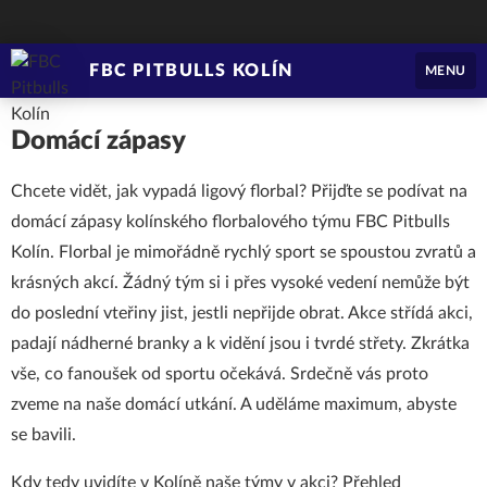
FBC PITBULLS KOLÍN
MENU
Domácí zápasy
Chcete vidět, jak vypadá ligový florbal? Přijďte se podívat na
domácí zápasy kolínského florbalového týmu FBC Pitbulls
Kolín. Florbal je mimořádně rychlý sport se spoustou zvratů a
krásných akcí. Žádný tým si i přes vysoké vedení nemůže být
do poslední vteřiny jist, jestli nepřijde obrat. Akce střídá akci,
padají nádherné branky a k vidění jsou i tvrdé střety. Zkrátka
vše, co fanoušek od sportu očekává. Srdečně vás proto
zveme na naše domácí utkání. A uděláme maximum, abyste
se bavili.
Kdy tedy uvidíte v Kolíně naše týmy v akci? Přehled