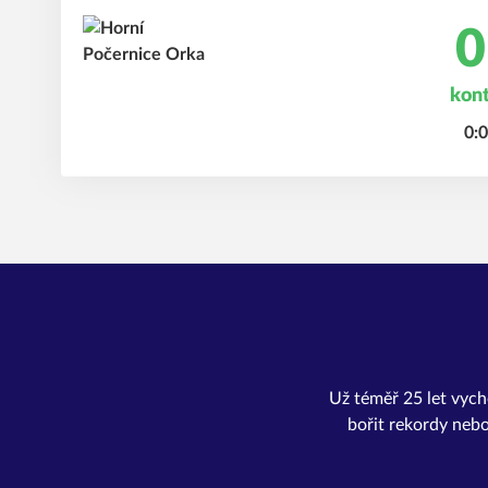
0
kon
0:0
Už téměř 25 let vycho
bořit rekordy nebo