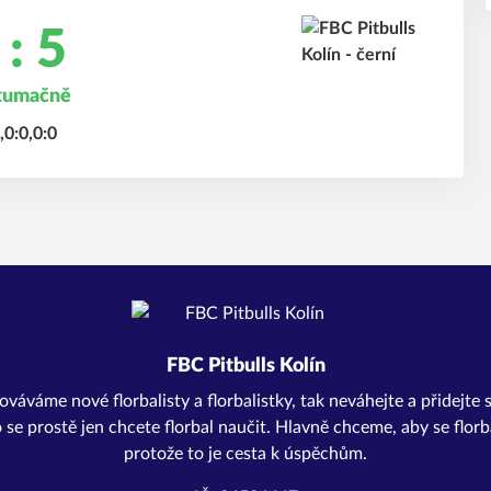
 : 5
tumačně
,0:0,0:0
FBC Pitbulls Kolín
váváme nové florbalisty a florbalistky, tak neváhejte a přidejte
 se prostě jen chcete florbal naučit. Hlavně chceme, aby se florba
protože to je cesta k úspěchům.