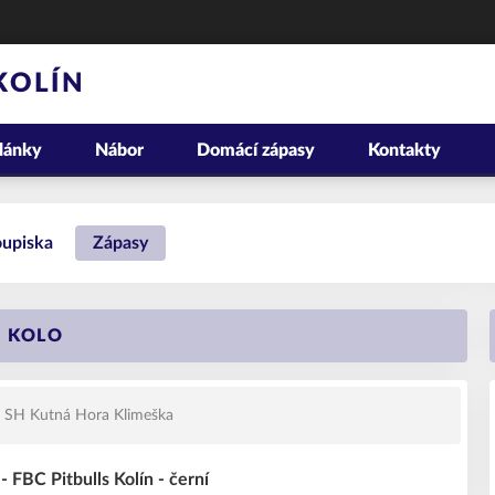
KOLÍN
lánky
Nábor
Domácí zápasy
Kontakty
upiska
Zápasy
. KOLO
SH Kutná Hora Klimeška
 FBC Pitbulls Kolín - černí