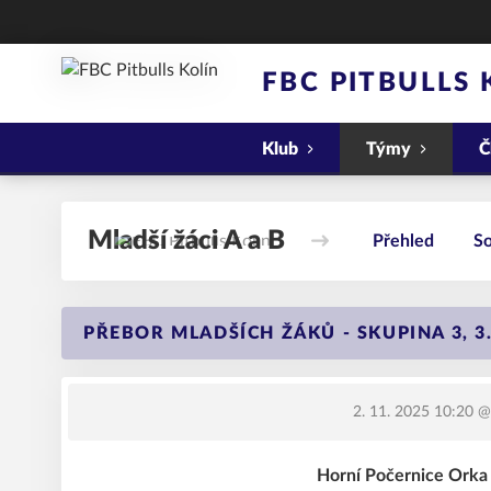
FBC PITBULLS 
Klub
Týmy
Č
Mladší žáci A a B
Přehled
So
PŘEBOR MLADŠÍCH ŽÁKŮ - SKUPINA 3, 3
2. 11. 2025 10:20
@ 
Horní Počernice Orka -