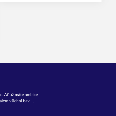
 se. Ať už máte ambice
lem všichni bavili,