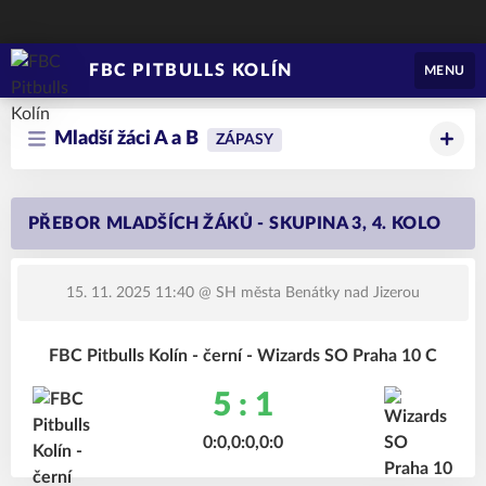
FBC PITBULLS KOLÍN
MENU
Mladší žáci A a B
ZÁPASY
PŘEBOR MLADŠÍCH ŽÁKŮ - SKUPINA 3, 4. KOLO
15. 11. 2025 11:40
@ SH města Benátky nad Jizerou
FBC Pitbulls Kolín - černí - Wizards SO Praha 10 C
5 : 1
0:0,0:0,0:0