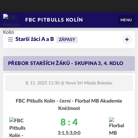
FBC PITBULLS KOLÍN
MENU
Starší žáci A a B
ZÁPASY
PŘEBOR STARŠÍCH ŽÁKŮ - SKUPINA 3, 4. KOLO
8. 11. 2025 11:30
@ Nová SH Mladá Boleslav
FBC Pitbulls Kolín - černí - Florbal MB Akademie
Kněžmost
8 : 4
3:1,5:3,0:0