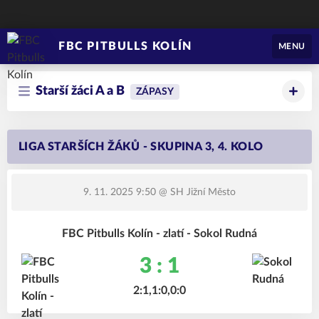
FBC PITBULLS KOLÍN
MENU
Starší žáci A a B
ZÁPASY
LIGA STARŠÍCH ŽÁKŮ - SKUPINA 3, 4. KOLO
9. 11. 2025 9:50
@ SH Jižní Město
FBC Pitbulls Kolín - zlatí - Sokol Rudná
3 : 1
2:1,1:0,0:0