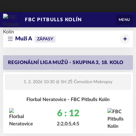
FBC PITBULLS KOLÍN
MENU
Muži A
ZÁPASY
REGIONÁLNÍ LIGA MUŽŮ - SKUPINA 3, 18. KOLO
1. 2. 2026 10:30
@ SH ZŠ Černošice-Mokropsy
Florbal Neratovice - FBC Pitbulls Kolín
6 : 12
2:2,0:5,4:5