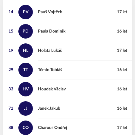
14
PV
Pauš
Vojtěch
17 let
15
PD
Paula
Dominik
16 let
19
HL
Holata
Lukáš
17 let
29
TT
Těmín
Tobiáš
16 let
33
HV
Houdek
Václav
16 let
72
JJ
Janek
Jakub
16 let
88
CO
Charous
Ondřej
17 let