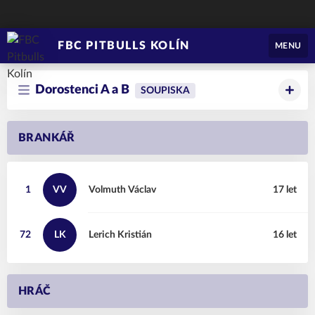
FBC PITBULLS KOLÍN
MENU
Dorostenci A a B
SOUPISKA
BRANKÁŘ
1
VV
Volmuth
Václav
17 let
72
LK
Lerich
Kristián
16 let
HRÁČ