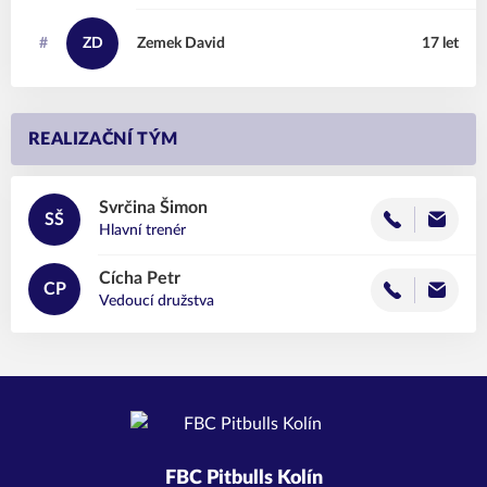
#
ZD
Zemek
David
17 let
REALIZAČNÍ TÝM
Svrčina
Šimon
SŠ
Hlavní trenér
Cícha
Petr
CP
Vedoucí družstva
FBC Pitbulls Kolín