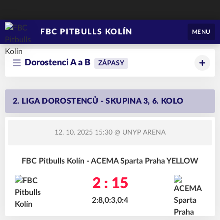
FBC PITBULLS KOLÍN
MENU
Dorostenci A a B
ZÁPASY
2. LIGA DOROSTENCŮ - SKUPINA 3, 6. KOLO
12. 10. 2025 15:30
@ UNYP ARENA
FBC Pitbulls Kolín - ACEMA Sparta Praha YELLOW
2 : 15
2:8,0:3,0:4